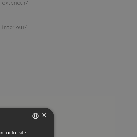
exterieur/
Code promotionnel
interieur/
RÉSERVER
e
×
nt notre site
SPANISH