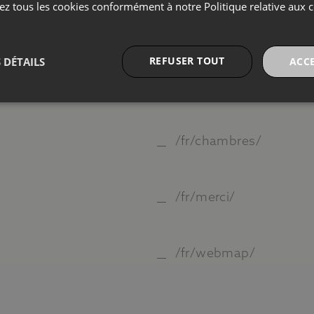
Cham
z tous les cookies conformément à notre Politique relative aux c
ESPAÑOL
/fr/politique-de-cookie
Galer
ENGLISH
REFUSER TOUT
 DÉTAILS
ACC
/de/politique-de-confid
FRANÇAIS
Barc
CATALÀ
/fr/chambres/
Conta
/fr/merci/
/fr/webmap/