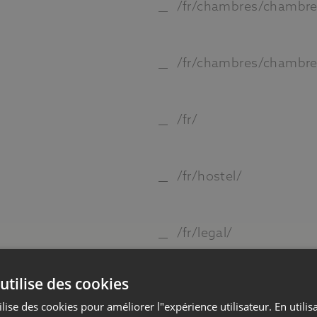
/fr/chambres/chambre-
/fr/chambres/chambre-
/fr/
/fr/hostel/
Langues
Hom
/fr/legal/
THEMOODS HÔTELS
Hotel
utilise des cookies
/fr/offres/
lise des cookies pour améliorer l"expérience utilisateur. En utilisa