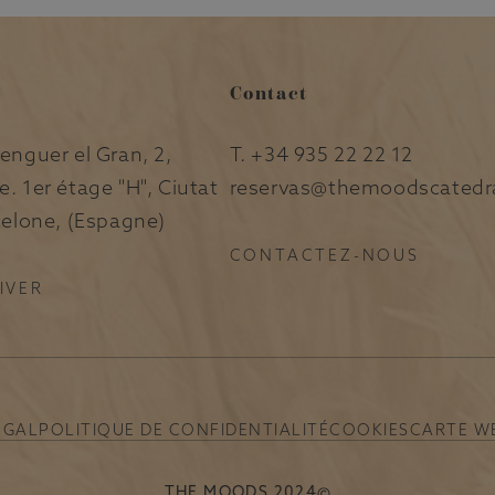
Contact
enguer el Gran, 2,
T.
+34 935 22 22 12
. 1er étage "H", Ciutat
reservas@themoodscatedr
celone, (Espagne)
CONTACTEZ-NOUS
IVER
ÉGAL
POLITIQUE DE CONFIDENTIALITÉ
COOKIES
CARTE W
THE MOODS 2024