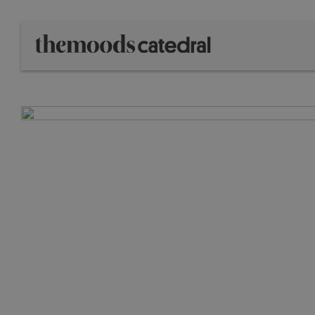
AVANTAGES DE RÉSERV
5% de réduction exclusive
Sur notre site web
Enregistrement 1 heure avant
Pour votre confort
Annulation gratuite
Pas d'inquiétude