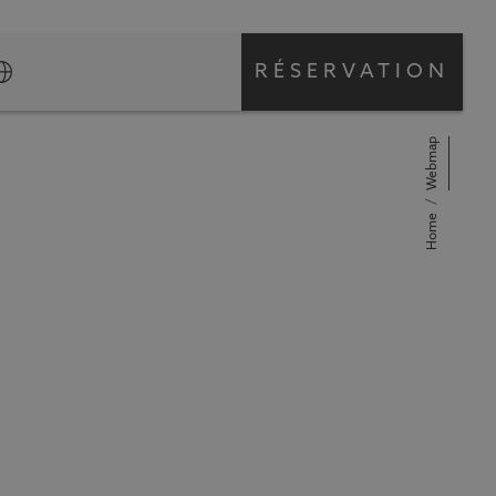
RÉSERVATION
Webmap
ÉSERVE TA CHAMBRE
Home
Arrivée
5% de réduction exclusive
Sur notre site web
Enregistrement 1 heure av
Départ
Pour votre confort
Annulation gratuite
Pas d'inquiétude
Adultes