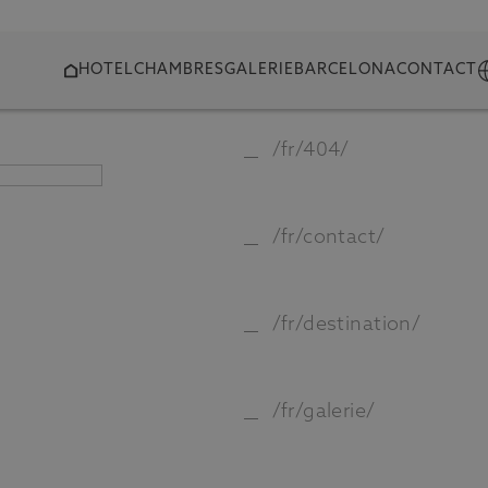
HOTEL
CHAMBRES
GALERIE
BARCELONA
CONTACT
WEBMAP
/fr/404/
ATION
R
/fr/contact/
Wi-Fi gratuit
/fr/destination/
Dans tout le logement
/fr/galerie/