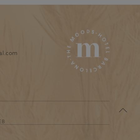
al.com
EB