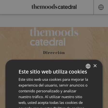
Idiomas
RESERVA TU HABITACIÓN
Home
PROMOCIONES
Llegada
THEMOODS HOTELS
Hotel
Habitaciones
Salida
ESPAÑOL
Galería
ENGLISH
Barcelona
Adultos
Dirección
Contacto
FRANÇAIS
×
Pl. de Ramon Berenguer el Gran, 2,
Código promocional
Este sitio web utiliza cookies
CATALÀ
Ascensor izquierdo. 1º piso planta "H",
Este sitio web usa cookies para mejorar la
SPANISH
Ciutat Vella, 08002 Barcelona, (España)
experiencia del usuario, servir anuncios o
ENGLISH
RESERVAR
contenido personalizado y analizar
CÓMO
FRENCH
nuestro tráfico. Al utilizar nuestro sitio
LLEGAR
web, usted acepta todas las cookies de
CATALAN
Contacto