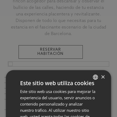
rincón acogedor para descansar y observar el
bullicio de las calles, haciendo de tu estancia
una experiencia placentera y revitalizante.
Disponen de todo lo que necesitas para tu
estancia en el fascinante escenario de la ciudad
de Barcelona.
RESERVAR
HABITACIÓN
EQUIPAMIENTO
×
Baño privado con ducha
Este sitio web utiliza cookies
Calefacción y aire acondicionado
WiFi gratuito
Este sitio web usa cookies para mejorar la
SPANISH
Televisión pantalla plana
experiencia del usuario, servir anuncios o
Balcón privado
ENGLISH
contenido personalizado y analizar
Habitaciones exteriores
FRENCH
nuestro tráfico. Al utilizar nuestro sitio
Agua de cortesía
web, usted acepta todas las cookies de