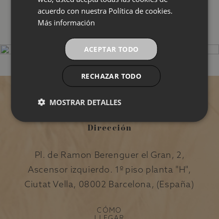
CATALAN
acuerdo con nuestra Política de cookies.
VER MÁS
Más información
EXPERIENCIA PLACENTERA Y REVITALIZANTE
ACEPTAR TODO
RECHAZAR TODO
MOSTRAR DETALLES
Dirección
Pl. de Ramon Berenguer el Gran, 2,
Ascensor izquierdo. 1º piso planta "H",
Ciutat Vella, 08002 Barcelona, (España)
CÓMO
LLEGAR